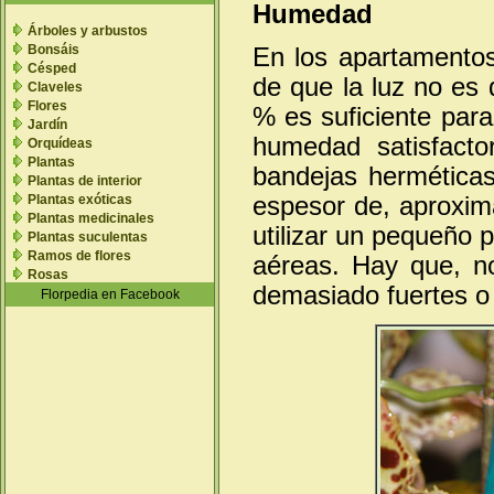
Humedad
Árboles y arbustos
Bonsáis
En los apartamentos
Césped
de que la luz no es
Claveles
Flores
% es suficiente par
Jardín
humedad satisfacto
Orquídeas
Plantas
bandejas herméticas
Plantas de interior
espesor de, aproxim
Plantas exóticas
Plantas medicinales
utilizar un pequeño p
Plantas suculentas
Ramos de flores
aéreas. Hay que, no
Rosas
demasiado fuertes 
Florpedia en Facebook