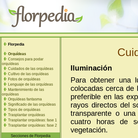
Florpedia
Cui
Orquídeas
Consejos para podar
orquídeas
Iluminación
Cuidados de las orquídeas
Cultivo de las orquídeas
Para obtener una lu
Fotos de orquídeas
Lenguaje de las orquídeas
colocadas cerca de l
Mantenimiento de las
orquídeas
preferible en las ex
Orquídeas fantasma
rayos directos del s
Significado de las orquídeas
Tipos de orquídeas
transparente o una 
Trasplantar orquídeas
cuatro horas de s
Trasplantar orquídeas: fase 1
Trasplantar orquídeas: fase 2
vegetación.
Secciones de Florpedia